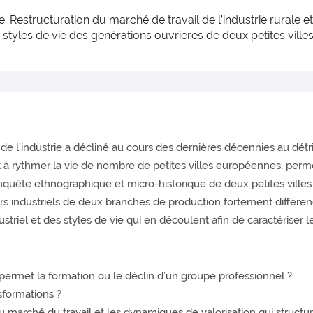
e: Restructuration du marché de travail de l’industrie rurale et
 styles de vie des générations ouvrières de deux petites vill
s de l’industrie a décliné au cours des dernières décennies au dét
nt à rythmer la vie de nombre de petites villes européennes, perm
nquête ethnographique et micro-historique de deux petites villes 
s industriels de deux branches de production fortement différencié
ndustriel et des styles de vie qui en découlent afin de caractériser
rmet la formation ou le déclin d’un groupe professionnel ?
sformations ?
u marché du travail et les dynamiques de valorisation qui structur