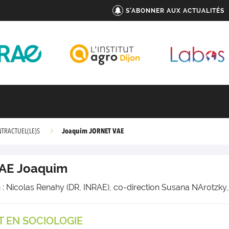
S'ABONNER AUX ACTUALITÉS
Joaquim JORNET VAE
NTRACTUEL(LE)S
AE
Joaquim
n : Nicolas Renahy (DR, INRAE), co-direction Susana NArotzky
 EN SOCIOLOGIE